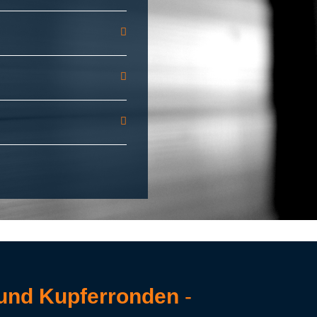
 und Kupferronden
-