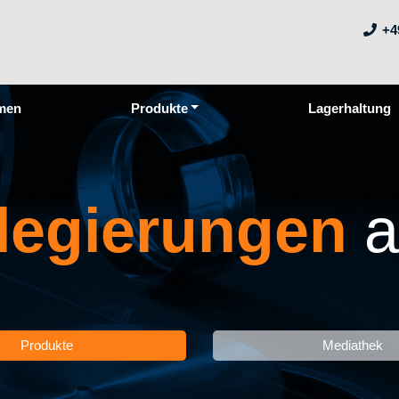
+4
men
Produkte
Lagerhaltung
legierungen
Produkte
Mediathek