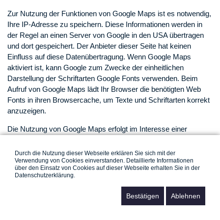
Zur Nutzung der Funktionen von Google Maps ist es notwendig,
Ihre IP-Adresse zu speichern. Diese Informationen werden in
der Regel an einen Server von Google in den USA übertragen
und dort gespeichert. Der Anbieter dieser Seite hat keinen
Einfluss auf diese Datenübertragung. Wenn Google Maps
aktiviert ist, kann Google zum Zwecke der einheitlichen
Darstellung der Schriftarten Google Fonts verwenden. Beim
Aufruf von Google Maps lädt Ihr Browser die benötigten Web
Fonts in ihren Browsercache, um Texte und Schriftarten korrekt
anzuzeigen.
Die Nutzung von Google Maps erfolgt im Interesse einer
ansprechenden Darstellung unserer Online-Angebote und an
einer leichten Auffindbarkeit der von uns auf der Website
Durch die Nutzung dieser Webseite erklären Sie sich mit der
angegebenen Orte. Dies stellt ein berechtigtes Interesse im
Verwendung von Cookies einverstanden. Detaillierte Informationen
über den Einsatz von Cookies auf dieser Webseite erhalten Sie in der
Sinne von Art. 6 Abs. 1 lit. f DSGVO dar. Sofern eine
Datenschutzerklärung.
entsprechende Einwilligung abgefragt wurde, erfolgt die
Verarbeitung ausschließlich auf Grundlage von Art. 6 Abs. 1 lit. a
Bestätigen
Ablehnen
DSGVO und § 25 Abs. 1 TTDSG, soweit die Einwilligung die
Speicherung von Cookies oder den Zugriff auf Informationen im