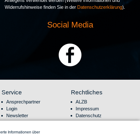
Anliegens verwendet werden (Weitere Informationen und
Widerrufshinweise finden Sie in der
Datenschutzerklärung
).
Social Media
Service
Rechtliches
Navigation überspringen
Navigation überspringen
Ansprechpartner
ALZB
Login
Impressum
Newsletter
Datenschutz
Jobs
Leistungsspektrum
erte Informationen über
Metallkurse online