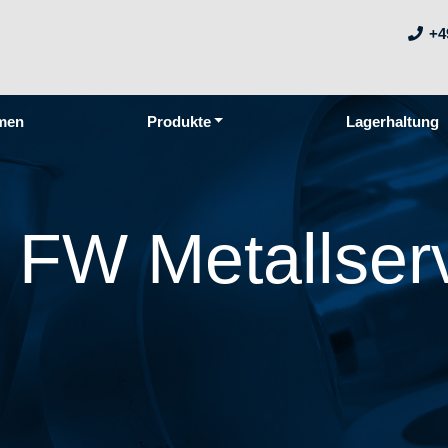
+4
men
Produkte
Lagerhaltung
 FW Metallser